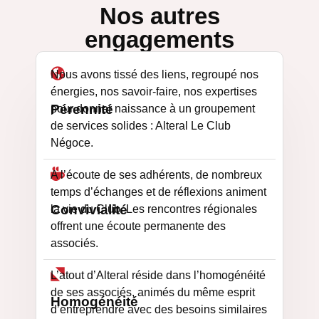
Nos autres
engagements
Nous avons tissé des liens, regroupé nos
énergies, nos savoir-faire, nos expertises
Pérennité
pour donner naissance à un groupement
de services solides : Alteral Le Club
Négoce. ​
A l’écoute de ses adhérents, de nombreux
temps d’échanges et de réflexions animent
Convivialité
la vie du Club. Les rencontres régionales
offrent une écoute permanente des
associés.
L’atout d’Alteral réside dans l’homogénéité
de ses associés, animés du même esprit
Homogénéité
d’entreprendre avec des besoins similaires