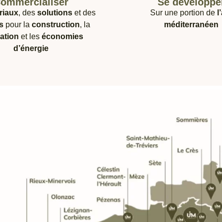
ommercialiser
Se développe
riaux
, des
solutions
et des
Sur une portion de
l
s
pour la
construction
, la
méditerranéen
ation
et les
économies
d’énergie