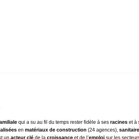
y
amiliale
qui a su au fil du temps rester fidèle à ses
racines
et à
alisées
en
matériaux de construction
(24 agences),
sanitair
st un
acteur clé
de la
croissance
et de l’
emploi
sur les secteu