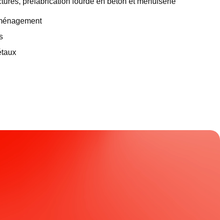
turés, préfabrication lourde en béton et menuiserie
déménagement
s
étaux