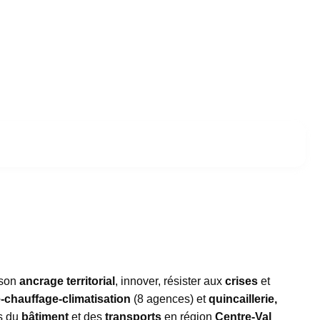
 son
ancrage territorial
, innover, résister aux
crises
et
e-chauffage-climatisation
(8 agences) et
quincaillerie,
rs du
bâtiment
et des
transports
en région
Centre-Val