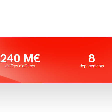
240 M€
8
chiffres d'affaires
départements