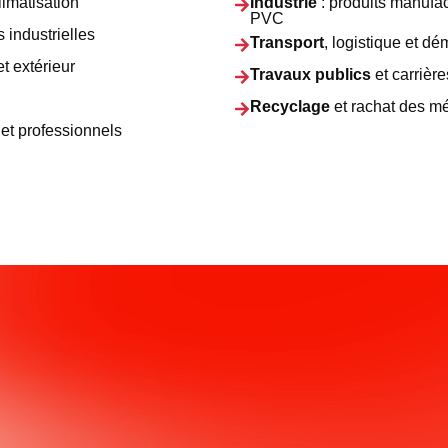
limatisation
Industrie
: produits manufac
PVC
s industrielles
Transport
, logistique et 
t extérieur
Travaux publics
et carrière
Recyclage
et rachat des m
 et professionnels